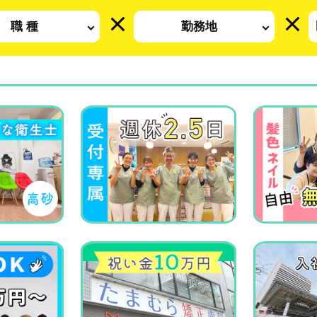
職 種
勤務地